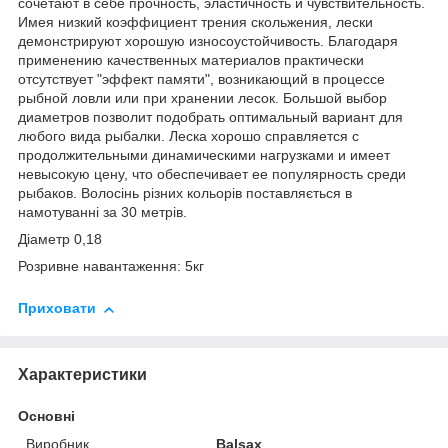
сочетают в себе прочность, эластичность и чувствительность.
Имея низкий коэффициент трения скольжения, лески
демонстрируют хорошую износоустойчивость. Благодаря
применению качественных материалов практически
отсутствует "эффект памяти", возникающий в процессе
рыбной ловли или при хранении лесок. Большой выбор
диаметров позволит подобрать оптимальный вариант для
любого вида рыбалки. Леска хорошо справляется с
продолжительными динамическими нагрузками и имеет
невысокую цену, что обеспечивает ее популярность среди
рыбаков. Волосінь різних кольорів поставляється в
намотуванні за 30 метрів.
Діаметр 0,18
Розривне навантаження: 5кг
Приховати
Характеристики
Основні
Виробник
Balsax