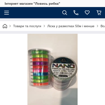
Інтернет магазин "Ловись рибка"
Товари та послуги
Ліска у размотках 50м і менше
Во