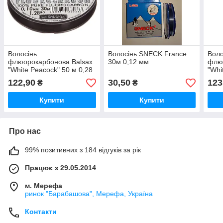
Волосінь
Волосінь SNECK France
Воло
флюорокарбонова Balsax
30м 0,12 мм
флю
"White Peacock" 50 м 0,28
"Whi
мм
мм 7
122,90
30,50
123
₴
₴
Купити
Купити
Про нас
99% позитивних з 184 відгуків за рік
Працює з 29.05.2014
м. Мерефа
ринок "Барабашова", Мерефа, Україна
Контакти