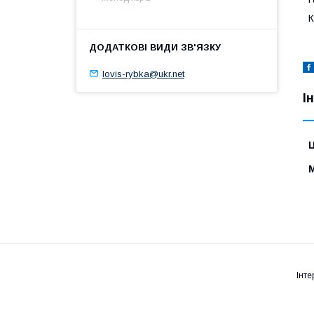
К
lovis-rybka@ukr.net
І
Ц