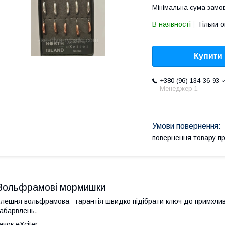
Мінімальна сума замов
В наявності
Тільки 
Купити
+380 (96) 134-36-93
Менеджер 1
повернення товару п
Вольфрамові мормишки
лешня вольфрамова - гарантія швидко підібрати ключ до примхливо
абарвлень.
ачок eXciter