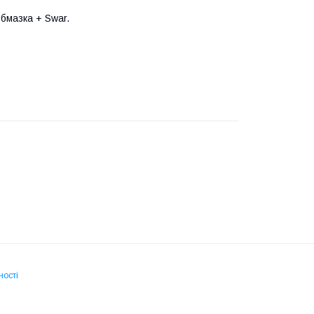
обмазка + Swar.
ності