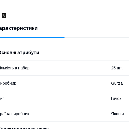
арактеристики
Основні атрибути
ількість в наборі
25 шт.
иробник
Gurza
ип
Гачок
раїна виробник
Японія
Характеристика гачка