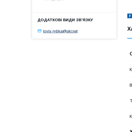
Х
lovis-rybka@ukr.net
К
В
Т
К