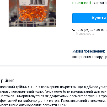
В наявності
Оптом і 
Купити
+380 (96) 134-36-93
Менеджер 1
повернення товару п
Трійник
ласичний трійник ST-36 з полімерним покриттям, що відбиває уль
скраво помаранчевий колір. Гачок може бути використаний для осн
насточек. Використовується як додатковий елемент залучення тр
фективний на глибинах до 4-х метрів. Гачок виконаний з високовугле
исокоякісне антикорозійне покриття ORuv.