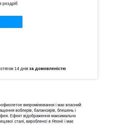
в роздріб
ротягом 14 днів
за домовленістю
трофиолетое випромінювання і має власний
ащення воблерів, балансирів, блешень і
офея. Ефект відображення максимально
цевої сталі, виробленої в Японії і має