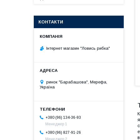
КОНТАКТИ
Інтернет магазин "Ловись рибка"
ринок "Барабашова", Мерефа,
Україна
К
+380 (96) 134-36-93
я
Менеджер 1
с
е
+380 (96) 827-91-26
в
Менеджер 2