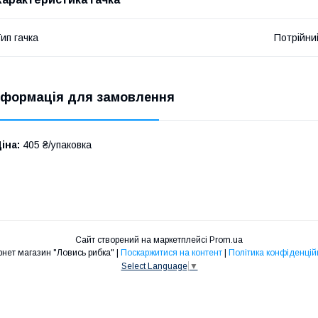
ип гачка
Потрійни
нформація для замовлення
іна:
405 ₴/упаковка
Сайт створений на маркетплейсі
Prom.ua
Інтернет магазин "Ловись рибка" |
Поскаржитися на контент
|
Політика конфіденцій
Select Language
▼