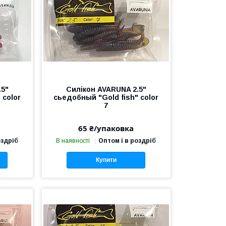
.5"
Силікон AVARUNA 2.5"
 color
сьедобный "Gold fish" color
7
65 ₴/упаковка
оздріб
В наявності
Оптом і в роздріб
Купити