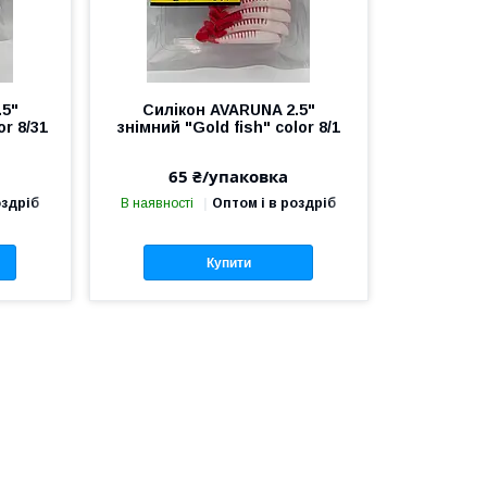
.5"
Силікон AVARUNA 2.5"
or 8/31
знімний "Gold fish" color 8/1
65 ₴/упаковка
оздріб
В наявності
Оптом і в роздріб
Купити