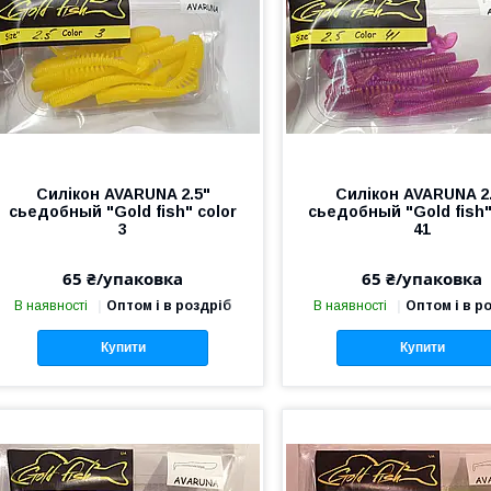
Силікон AVARUNA 2.5"
Силікон AVARUNA 2
сьедобный "Gold fish" color
сьедобный "Gold fish"
3
41
65 ₴/упаковка
65 ₴/упаковка
В наявності
Оптом і в роздріб
В наявності
Оптом і в р
Купити
Купити