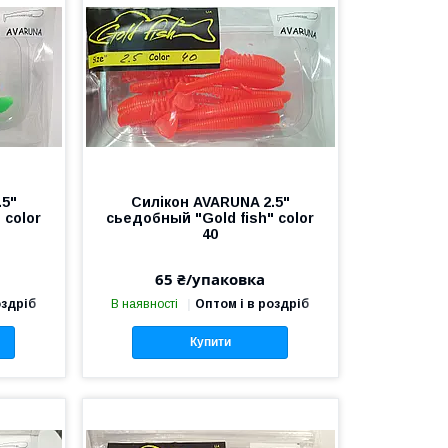
.5"
Силікон AVARUNA 2.5"
 color
сьедобный "Gold fish" color
40
65 ₴/упаковка
оздріб
В наявності
Оптом і в роздріб
Купити