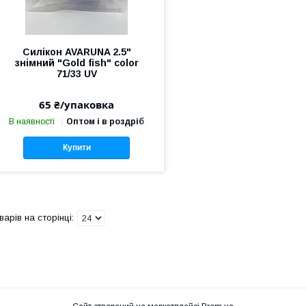
Силікон AVARUNA 2.5"
знімний "Gold fish" color
71/33 UV
65 ₴/упаковка
В наявності
Оптом і в роздріб
Купити