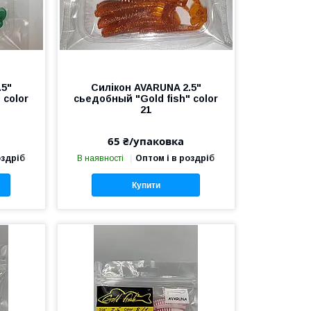
.5"
Силікон AVARUNA 2.5"
 color
сьедобный "Gold fish" color
21
65 ₴/упаковка
оздріб
В наявності
Оптом і в роздріб
Купити