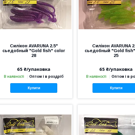
Силікон AVARUNA 2.5"
Силікон AVARUNA 2
сьедобный "Gold fish" color
сьедобный "Gold fish"
28
25
65 ₴/упаковка
65 ₴/упаковка
В наявності
Оптом і в роздріб
В наявності
Оптом і в р
Купити
Купити