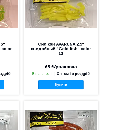
.5"
Силікон AVARUNA 2.5"
 color
сьедобный "Gold fish" color
13
65 ₴/упаковка
оздріб
В наявності
Оптом і в роздріб
Купити