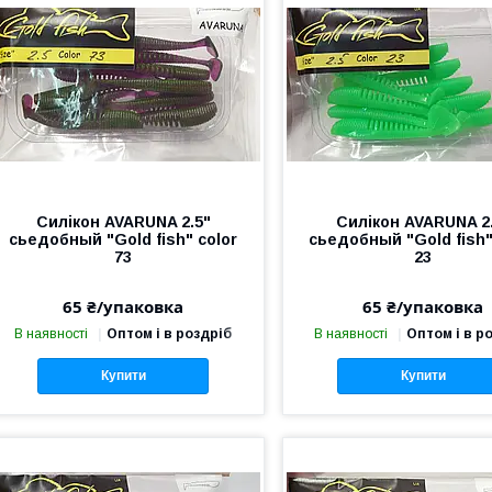
Силікон AVARUNA 2.5"
Силікон AVARUNA 2
сьедобный "Gold fish" color
сьедобный "Gold fish"
73
23
65 ₴/упаковка
65 ₴/упаковка
В наявності
Оптом і в роздріб
В наявності
Оптом і в р
Купити
Купити