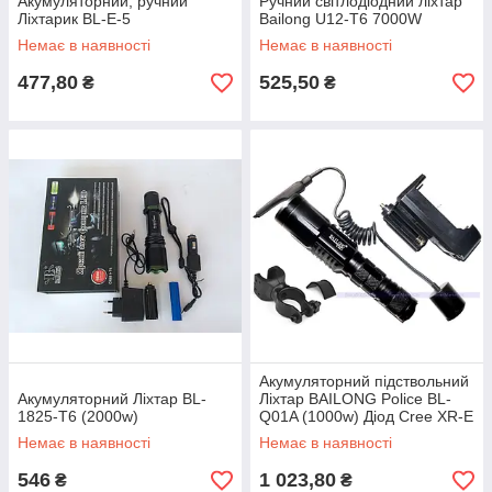
Акумуляторний, ручний
Ручний світлодіодний ліхтар
Ліхтарик BL-E-5
Bailong U12-T6 7000W
Немає в наявності
Немає в наявності
477,80
525,50
₴
₴
Акумуляторний підствольний
Акумуляторний Ліхтар BL-
Ліхтар BAILONG Police BL-
1825-T6 (2000w)
Q01A (1000w) Діод Cree XR-E
Q5
Немає в наявності
Немає в наявності
546
1 023,80
₴
₴