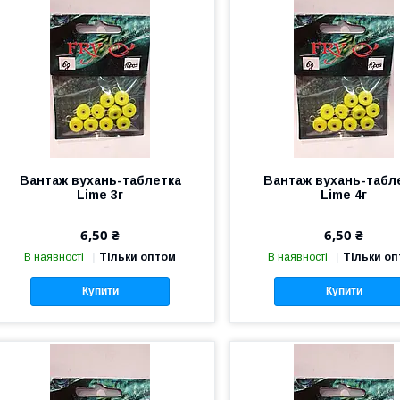
Вантаж вухань-таблетка
Вантаж вухань-табл
Lime 3г
Lime 4г
6,50 ₴
6,50 ₴
В наявності
Тільки оптом
В наявності
Тільки о
Купити
Купити