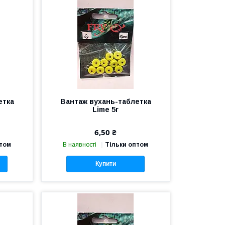
етка
Вантаж вухань-таблетка
Lime 5г
6,50 ₴
птом
В наявності
Тільки оптом
Купити