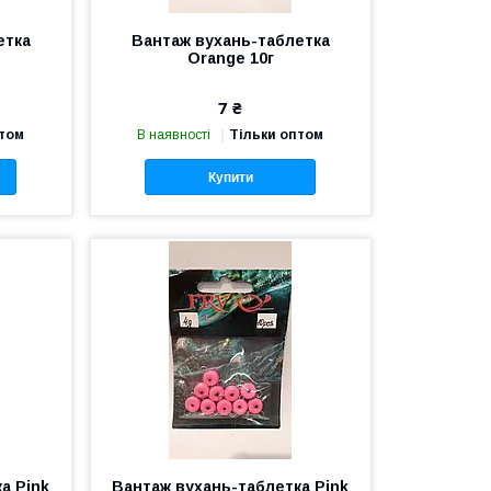
етка
Вантаж вухань-таблетка
Orange 10г
7 ₴
птом
В наявності
Тільки оптом
Купити
а Pink
Вантаж вухань-таблетка Pink