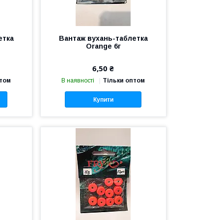
етка
Вантаж вухань-таблетка
Orange 6г
6,50 ₴
птом
В наявності
Тільки оптом
Купити