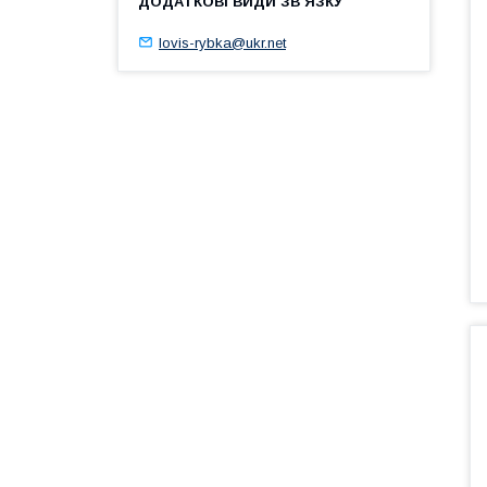
lovis-rybka@ukr.net