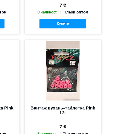
7 ₴
птом
В наявності
Тільки оптом
Купити
а Pink
Вантаж вухань-таблетка Pink
12г
7 ₴
птом
В наявності
Тільки оптом