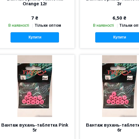
Orange 12г
3г
7 ₴
6,50 ₴
В наявності
Тільки оптом
В наявності
Тільки о
Купити
Купити
Вантаж вухань-таблетка Pink
Вантаж вухань-таблетк
5г
6г