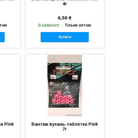
4г
6,50 ₴
птом
В наявності
Тільки оптом
Купити
а Pink
Вантаж вухань-таблетка Pink
7г