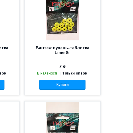
етка
Вантаж вухань-таблетка
Lime 8г
7 ₴
птом
В наявності
Тільки оптом
Купити