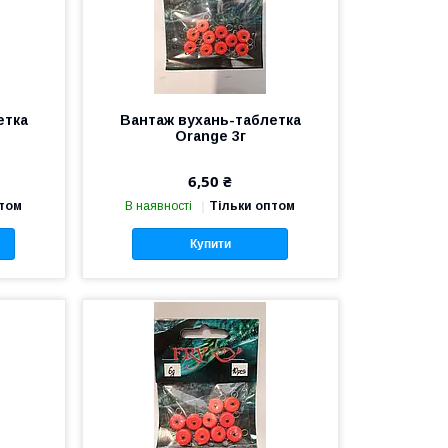
етка
Вантаж вухань-таблетка
Orange 3г
6,50 ₴
птом
В наявності
Тільки оптом
Купити