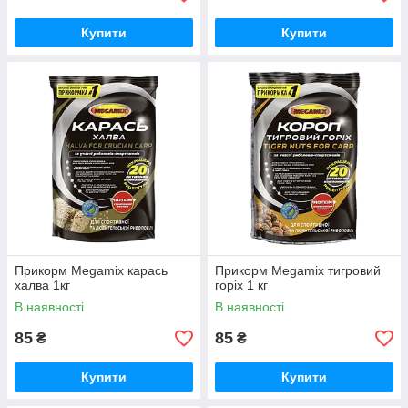
Купити
Купити
Прикорм Megamix карась
Прикорм Megamix тигровий
халва 1кг
горіх 1 кг
В наявності
В наявності
85
85
₴
₴
Купити
Купити