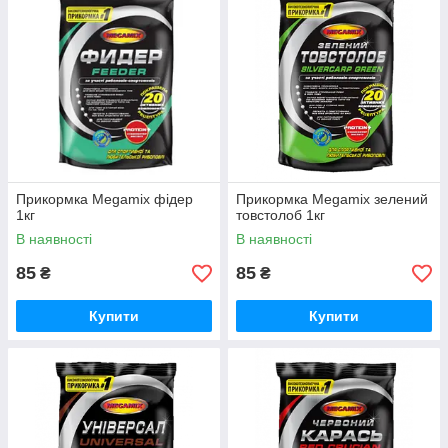
Прикормка Megamix фідер
Прикормка Megamix зелений
1кг
товстолоб 1кг
В наявності
В наявності
85
85
₴
₴
Купити
Купити