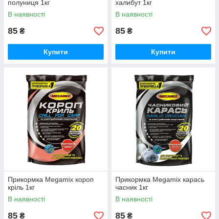
полуниця 1кг
халибут 1кг
В наявності
В наявності
85
85
₴
₴
Купити
Купити
Прикормка Megamix короп
Прикормка Megamix карась
кріль 1кг
часник 1кг
В наявності
В наявності
85
85
₴
₴